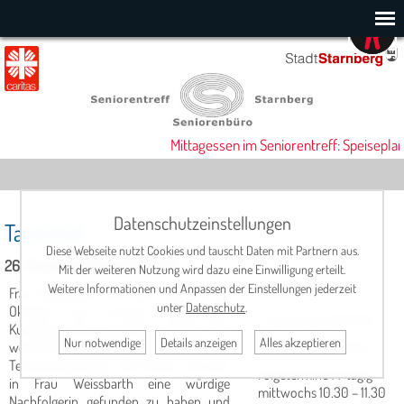
Mittagessen im Seniorentreff: Speiseplan
Datenschutzeinstellungen
Tanztreff
Diese Webseite nutzt Cookies und tauscht Daten mit Partnern aus.
26. November 2025, 10:30 Uhr
Mit der weiteren Nutzung wird dazu eine Einwilligung erteilt.
Weitere Informationen und Anpassen der Einstellungen jederzeit
Frau Weissbarth wird den Tanztreff ab
Termine
:
unter
Datenschutz
.
Oktober von unserer langjährigen
1. Termin am 22.10.25
Kursleitung Frau Vogel übernehmen und
Nur notwendige
Details anzeigen
Alles akzeptieren
weiterführen- bitte beachten Sie die
2. Termin am 12.11.25
Terminänderungen. Wir freuen uns sehr
Folgetermine 14-tägig
in Frau Weissbarth eine würdige
mittwochs
10.30 – 11.30
Nachfolgerin gefunden zu haben und