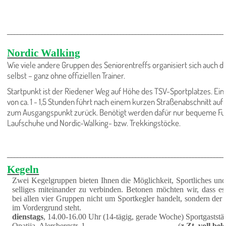
________________________________________________________________________
Nordic Walking
Wie viele andere Gruppen des Seniorentreffs organisiert sich auch 
selbst – ganz ohne offiziellen Trainer.
Startpunkt ist der Riedener Weg auf Höhe des TSV-Sportplatzes. Ei
von ca. 1 - 1,5 Stunden führt nach einem kurzen Straßenabschnitt a
zum Ausgangspunkt zurück. Benötigt werden dafür nur bequeme Fu
Lauf­schuhe und Nordic-Walking- bzw. Trekking­stöcke.
________________________________________________________________________
Kegeln
Zwei Kegelgruppen bieten Ihnen die Möglichkeit, Sport­li­ches un
selliges mit­ein­ander zu ver­bin­den. Betonen möchten wir, dass es
bei allen vier Gruppen nicht um Sportkegler handelt, son­dern der
im Vordergrund steht.
dienstags
, 14.00-16.00 Uhr (14-tägig, gerade Woche) Sportgaststät
Opatija, Alersbergstr. 1 (
z.Zt. voll bele