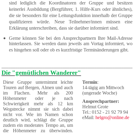
sind lediglich die Koordinatoren der Gruppe und besitzen
keinerlei Ausbildung (Bergführer, 1. Hilfe-Kurs oder ähnliches),
die sie besonders für eine Leitungsfunktion innerhalb der Gruppe
qualifizieren würde. Neue Teilnehmer/innen müssen eine
Erklärung unterschreiben, dass sie darüber informiert sind.
Gerne können Sie bei den Ansprechpartnern Ihre Mail-Adresse
hinterlassen. Sie werden dann jeweils am Vortag informiert, wo
es hingehen soll oder ob es kurzfristige Terminänderungen gibt.
_________________________________________________________________________
Die "gemütlichen Wanderer"
Diese Gruppe unternimmt leichte
Termin
:
Touren auf Bergen, Almen und auch
14-tägig am Mittwoch
im Flachen. Mehr als 200
(ungerade Woche)
Höhenmeter oder je nach
Ansprechpartner:
Schwierigkeit mehr als 12 km
Helmut Grote
Wegstrecke nimmt sie sich dabei
Tel.: 0152 - 21 92 79 94
nicht vor. Wie im Namen schon
eMail:
helgro@online.de
deutlich wird, schlägt die Gruppe
zudem ein moderates Tempo an, um
die Höhen­meter zu überwinden.