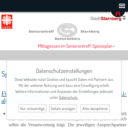
Mittagessen im Seniorentreff: Speiseplan
•
Datenschutzeinstellungen
Sportliches und Gesundes
Diese Webseite nutzt Cookies und tauscht Daten mit Partnern aus.
Mit der weiteren Nutzung wird dazu eine Einwilligung erteilt.
Weitere Informationen und Anpassen der Einstellungen jederzeit
Für die Wander- und Radlgruppen sowie die Ski-
unter
Datenschutz
.
alpin Gruppe gilt:
Nur notwendige
Details anzeigen
Alles akzeptieren
Die Teilnahme geschieht auf eigene Verantwortung. Es handelt
sich um Gemeinschaftsunternehmungen, bei der jede/r für sich
selbst die Verantwortung trägt. Die jeweiligen Ansprechpartner