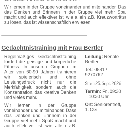
Wir lernen in der Gruppe voneinander und mitein­ander. Das
das Denken und Erinnern in der Gruppe viel mehr Spa
macht und auch effektiver ist, wie allein z.B. Kreuzworträtse
zu lösen, das ist wissenschaftlich erwiesen.
Gedächtnistraining mit Frau Bertler
Regelmäßiges Gedächtnistraining
Leitung:
Renate
fördert die geistige und körperliche
Bertler
Fitness. In unseren Gruppen im
Tel.: 0881 /
Alter von 60-90 Jahren trainieren
9270762
wir spielerisch und ohne
Leistungsdruck nicht nur die
Start: 25. Sept. 2026
Merkfähigkeit, sondern auch die
Termin:
Fr.
,
09:30
Konzen­tration, das kreative Denken
– 10:30 Uhr
und vieles mehr.
Ort:
Seniorentreff,
Wir lernen in der Gruppe
1. OG
voneinander und mitein­ander. Dass
das Denken und Erinnern in der
Gruppe viel mehr Spaß macht und
auch effektiver ist, wie allein z.B.