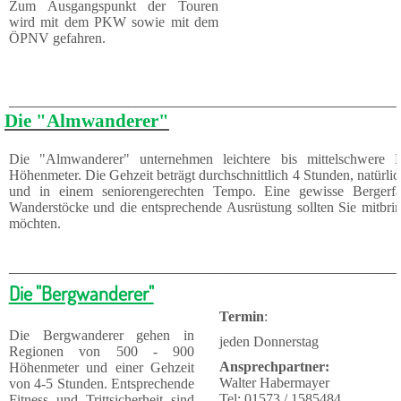
Zum Ausgangspunkt der Touren
wird mit dem PKW sowie mit dem
ÖPNV gefahren.
_________________________________________________________________________
Die "Almwanderer"
Die "Almwanderer" unternehmen leichtere bis mittelschwere B
Höhenmeter. Die Gehzeit be­trägt durchschnittlich 4 Stun­den, natürl
und in einem seniorengerechten Tempo. Eine gewisse Bergerf
Wanderstöcke und die ent­sprechende Ausrüstung sollten Sie mitbri
möchten.
_________________________________________________________________________
Die "Bergwanderer"
Termin
:
Die Bergwanderer gehen in
jeden Donnerstag
Regionen von 500 - 900
Ansprechpartner:
Höhenmeter und einer Gehzeit
Walter Habermayer
von 4-5 Stunden. Entsprechende
Tel: 01573 / 1585484
Fitness und Trittsicherheit sind