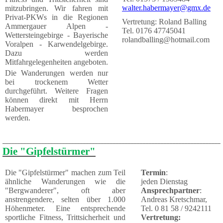
walter.habermayer@gmx.de
mitzubringen. Wir fahren mit
Privat-PKWs in die Regionen
Vertretung: Roland Balling
Ammergauer Alpen -
Tel. 0176 47745041
Wettersteingebirge - Bayerische
rolandballing@hotmail.com
Voralpen - Karwendelgebirge.
Dazu werden
Mitfahrgelegenheiten angeboten.
Die Wanderungen werden nur
bei trockenem Wetter
durchgeführt. Weitere Fragen
können direkt mit Herrn
Habermayer besprochen
werden.
_________________________________________________________________________
Die "Gipfelstürmer"
Die "Gipfelstürmer" machen zum Teil
Termin
:
ähnliche Wanderungen wie die
jeden Dienstag
"Bergwanderer", oft aber
Ansprechpartner
:
anstrengendere, selten über 1.000
Andreas Kretschmar,
Höhenmeter. Eine entsprechende
Tel. 0 81 58 / 9242111
sport­liche Fit­ness, Trittsicherheit und
Vertretung: