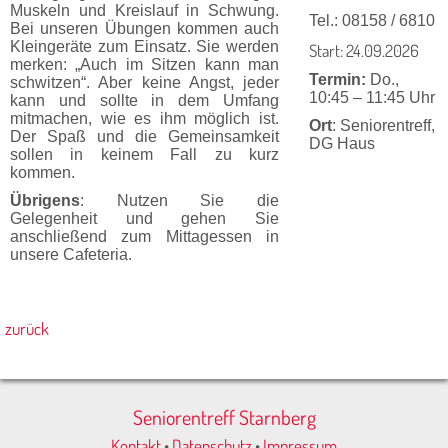
Mus­keln und Kreislauf in Schwung.
Tel.: 08158 / 6810
Bei unseren Übungen kommen auch
Kleingeräte zum Einsatz. Sie werden
Start: 24.09.2026
merken: „Auch im Sitzen kann man
Termin:
Do.,
schwitzen“. Aber keine Angst, jeder
10:45 – 11:45 Uhr
kann und sollte in dem Umfang
mitmachen, wie es ihm möglich ist.
Ort
: Seniorentreff,
Der Spaß und die Gemeinsamkeit
DG Haus
sollen in keinem Fall zu kurz
kommen.
Übrigens
: Nutzen Sie die
Gelegenheit und gehen Sie
anschließend zum Mittag­essen in
unsere Cafeteria.
zurück
Seniorentreff Starnberg
Kontakt
•
Datenschutz
•
Impressum