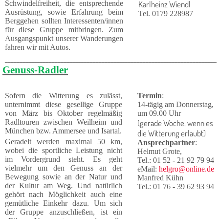
Schwindelfreiheit, die entsprechen­de
Karlheinz Wiendl
Aus­rüs­tung, sowie Erfahrung beim
Tel. 0179 228987
Berg­gehen sollten Inter­essenten/innen
für diese Gruppe mit­bringen. Zum
Aus­gangspunkt unse­rer Wan­derungen
fahren wir mit Au­tos.
_________________________________________________________________________
Genuss-Radler
Sofern die Witterung es zulässt,
Termin
:
unternimmt diese gesellige Gruppe
14-tägig am Donnerstag,
von März bis Oktober regelmäßig
um 09.00 Uhr
Radltouren zwischen Weilheim und
(gerade Woche, wenn es
München bzw. Ammersee und Isartal.
die Witterung erlaubt)
Geradelt werden maximal 50 km,
Ansprechpartner
:
wobei die sportliche Leistung nicht
Helmut Grote,
im Vorder­grund steht. Es geht
Tel.: 01 52 - 21 92 79 94
vielmehr um den Genuss an der
eMail:
helgro@online.de
Bewegung sowie an der Natur und
Manfred Kühn
der Kultur am Weg. Und natürlich
Tel.: 01 76 - 39 62 93 94
gehört nach Möglichkeit auch eine
gemütliche Einkehr dazu. Um sich
der Gruppe anzuschließen, ist ein