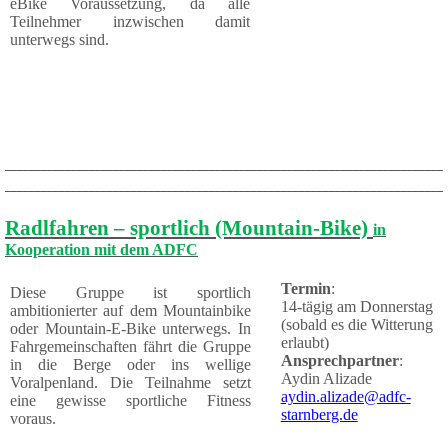
eBike Voraussetzung, da alle
Teilnehmer inzwischen damit
unterwegs sind.
_________________________________________________________________________
_________________________________________________________________________
Radlfahren – sportlich (Mountain-Bike)
in
Kooperation mit dem ADFC
Termin
:
Diese Gruppe ist sportlich
14-tägig am Donnerstag
ambitionierter auf dem Mountainbike
(sobald es die Witterung
oder Mountain-E-Bike unterwegs. In
erlaubt)
Fahrgemeinschaften fährt die Gruppe
Ansprechpartner
:
in die Berge oder ins wellige
Aydin Alizade
Voralpenland. Die Teilnahme setzt
aydin.alizade@adfc-
eine gewisse sportliche Fitness
starnberg.de
voraus.