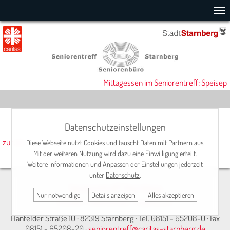
Mittagessen im Seniorentreff: Speisepl
Datenschutzeinstellungen
zurück
Diese Webseite nutzt Cookies und tauscht Daten mit Partnern aus.
Mit der weiteren Nutzung wird dazu eine Einwilligung erteilt.
Weitere Informationen und Anpassen der Einstellungen jederzeit
unter
Datenschutz
.
Seniorentreff Starnberg
Nur notwendige
Details anzeigen
Alles akzeptieren
Kontakt
•
Datenschutz
•
Impressum
Hanfelder Straße 10 · 82319 Starnberg · Tel. 08151 - 65208-0 · Fax
08151 - 65208-20 ·
seniorentreff@caritas-starnberg.de