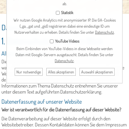
ab.
Statistik
Wir nutzen Google Analytics mit anonymisierter IP. Die GA-Cookies
Datenschutzerklärung
(_ga, _gat und _gid) registrieren dabei eine eindeutige ID um
Nutzerverhalten zu erheben. Details finden Sie unter
Datenschutz
.
1. Datenschutz auf einen Blick
YouTube Videos
Beim Einbinden von YouTube-Videos in diese Webseite werden
Allgemeine Hinweise
Daten mit Google-Servern ausgetauscht. Details finden Sie unter
Datenschutz
.
Die folgenden Hinweise geben einen einfachen Überblick darüber,
was mit Ihren personenbezogenen Daten passiert, wenn Sie unsere
Nur notwendige
Alles akzeptieren
Auswahl akzeptieren
Website besuchen. Personenbezogene Daten sind alle Daten, mit
denen Sie persönlich identifiziert werden können. Ausführliche
Informationen zum Thema Datenschutz entnehmen Sie unserer
unter diesem Text aufgeführten Datenschutzerklärung.
Datenerfassung auf unserer Website
Wer ist verantwortlich für die Datenerfassung auf dieser Website?
Die Datenverarbeitung auf dieser Website erfolgt durch den
Websitebetreiber. Dessen Kontaktdaten können Sie dem Impressum