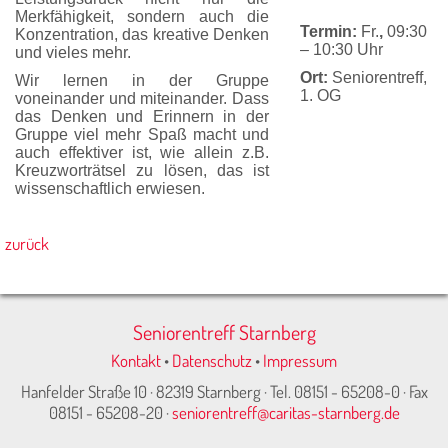
Merkfähigkeit, sondern auch die
Termin:
Fr.
,
09:30
Konzen­tration, das kreative Denken
– 10:30 Uhr
und vieles mehr.
Ort:
Seniorentreff,
Wir lernen in der Gruppe
1. OG
voneinander und mitein­ander. Dass
das Denken und Erinnern in der
Gruppe viel mehr Spaß macht und
auch effektiver ist, wie allein z.B.
Kreuzworträtsel zu lösen, das ist
wissenschaftlich erwiesen.
zurück
Seniorentreff Starnberg
Kontakt
•
Datenschutz
•
Impressum
Hanfelder Straße 10 · 82319 Starnberg · Tel. 08151 - 65208-0 · Fax
08151 - 65208-20 ·
seniorentreff@caritas-starnberg.de