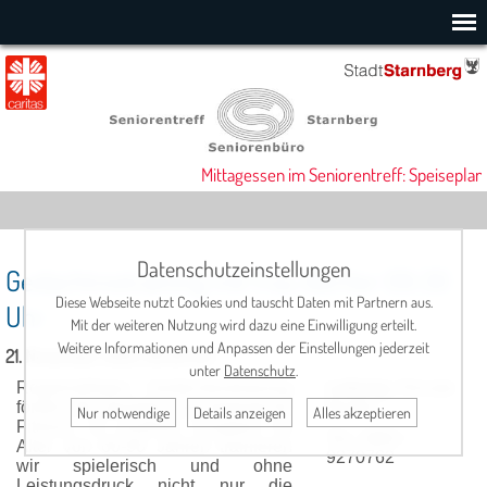
Mittagessen im Seniorentreff: Speiseplan
Datenschutzeinstellungen
Gedächtnistraining mit Frau Bertler 09:30
Diese Webseite nutzt Cookies und tauscht Daten mit Partnern aus.
Uhr
Mit der weiteren Nutzung wird dazu eine Einwilligung erteilt.
Weitere Informationen und Anpassen der Einstellungen jederzeit
21. November 2025, 09:30 Uhr
unter
Datenschutz
.
Regelmäßiges Gedächtnistraining
Leitung:
Renate
fördert die geistige und körperliche
Bertler
Nur notwendige
Details anzeigen
Alles akzeptieren
Fitness. In unseren Gruppen im
Tel.: 0881 /
Alter von 60-90 Jahren trainieren
9270762
wir spielerisch und ohne
Leistungsdruck nicht nur die