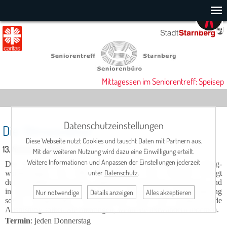
Mittagessen im Seniorentreff: Speisepl
Datenschutzeinstellungen
Die "Almwanderer"
Diese Webseite nutzt Cookies und tauscht Daten mit Partnern aus.
13. November 2025
Mit der weiteren Nutzung wird dazu eine Einwilligung erteilt.
Weitere Informationen und Anpassen der Einstellungen jederzeit
Die "Almwanderer" unternehmen leichtere bis mittelschwere Berg­
unter
Datenschutz
.
wander­ungen bis 600 Höhenmeter. Die Gehzeit be­trägt
durchschnittlich 4 Stun­den, natürlich unterbrochen von Pausen, und
in einem seniorengerechten Tempo. Eine gewisse Bergerfahrung
Nur notwendige
Details anzeigen
Alles akzeptieren
sowie Bergschuhe, Wanderstöcke und die ent­sprechende
Ausrüstung sollten Sie mitbrin­gen, wenn Sie mitwandern möchten.
Termin
:
jeden Donnerstag