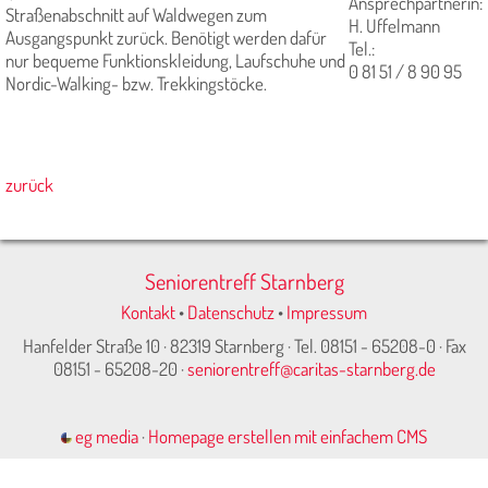
Ansprechpartnerin:
Straßenabschnitt auf Waldwegen zum
H. Uffelmann
Ausgangspunkt zurück. Benötigt werden dafür
Tel.:
nur bequeme Funktionskleidung, Lauf­schuhe und
0 81 51 / 8 90 95
Nordic-Walking- bzw. Trekking­stöcke.
zurück
Seniorentreff Starnberg
Kontakt
•
Datenschutz
•
Impressum
Hanfelder Straße 10 · 82319 Starnberg · Tel. 08151 - 65208-0 · Fax
08151 - 65208-20 ·
seniorentreff@caritas-starnberg.de
eg media
·
Homepage erstellen mit einfachem CMS