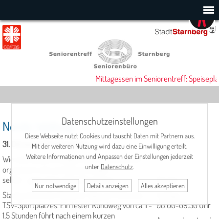
Mittagessen im Seniorentreff: Speisepla
Datenschutzeinstellungen
Nordic Walking
Diese Webseite nutzt Cookies und tauscht Daten mit Partnern aus.
31. Oktober 2025, 08:00 Uhr
Mit der weiteren Nutzung wird dazu eine Einwilligung erteilt.
Weitere Informationen und Anpassen der Einstellungen jederzeit
Wie viele andere Gruppen des Seniorentreffs
unter
Datenschutz
.
organisiert sich auch diese Gruppe
selbst – ganz ohne offiziellen Trainer.
Termin:
Nur notwendige
Details anzeigen
Alles akzeptieren
Startpunkt ist der Riedener Weg auf Höhe des
freitags,
TSV-Sportplatzes. Ein fester Rundweg von ca. 1 -
08.00-09.30 Uhr
1,5 Stunden führt nach einem kurzen