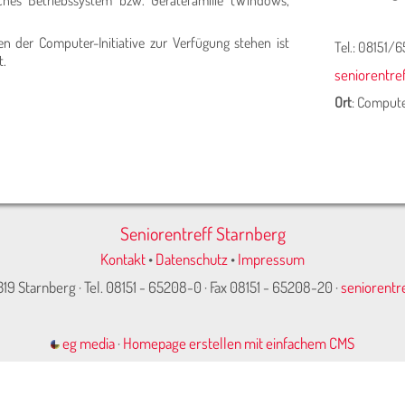
hes Betriebssystem bzw. Gerätefamilie (Windows,
n der Computer-Initiative zur Verfügung stehen ist
Tel.: 08151/
t.
seniorentre
Ort
: Comput
Seniorentreff Starnberg
Kontakt
•
Datenschutz
•
Impressum
319 Starnberg · Tel. 08151 - 65208-0 · Fax 08151 - 65208-20 ·
seniorentr
eg media
·
Homepage erstellen mit einfachem CMS