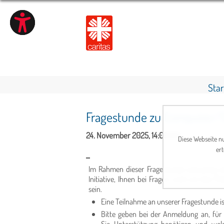
Star
Fragestunde zu Computer/
24. November 2025, 14:00 Uhr
Diese Webseite nu
ert
Im Rahmen dieser Fragestunde versuchen d
Initiative, Ihnen bei Fragen rund um das T
sein.
Eine Teilnahme an unserer Fragestunde i
Bitte geben bei der Anmeldung an, fü