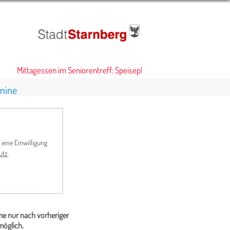
Mittagessen im Seniorentreff: Speiseplan
•
mine
 eine Einwilligung
utz
.
00 – 16.00 Uhr
me nur nach vorheriger
öglich.