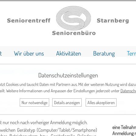
t
Wir über uns
Aktivitäten
Beratung
Ter
Tablet/Smartphone/neue Medien
Datenschutzeinstellungen
tzt Cookies und tauscht Daten mit Partnern aus. Mit der weiteren Nutzung wird dazu
eilt. Weitere Informationen und Anpassen der Einstellungen jederzeit unter
Datensch
ie ehrenamtlichen Mitarbeiter/innen der Computer-
Termin
:
Nur notwendige
Details anzeigen
Alles akzeptieren
hema Computer, Tablet und Smartphone behilflich zu
montags, 14.
st nur noch nach vorheriger Anmeldung möglich.
eine Teilnah
r welchen Gerätetyp (Computer/Tablet/Smartphone)
Anmeldung m