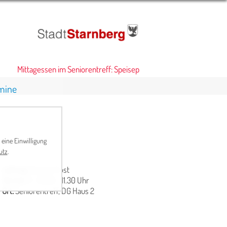
Mittagessen im Seniorentreff: Speiseplan
•
mine
 eine Einwilligung
utz
.
Leitung:
Dianne Frost
Termin:
Fr., 10.00 - 11.30 Uhr
Ort:
Seniorentreff, DG Haus 2