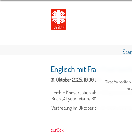
Star
Englisch mit Frau Frost (ein
31. Oktober 2025, 10:00 Uhr
Diese Webseite nu
ert
Leichte Konversation über Alltagssituation
Buch „At your leisure B1“.
Vertretung im Oktober durch: Debra Shake
zurück