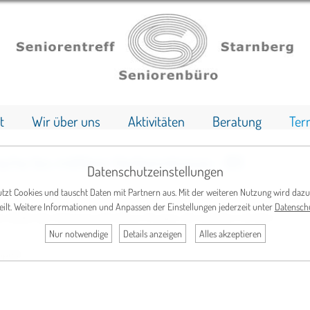
t
Wir über uns
Aktivitäten
Beratung
Ter
fache bis mittlere Vorkenntnisse - B1)
Datenschutzeinstellungen
tzt Cookies und tauscht Daten mit Partnern aus. Mit der weiteren Nutzung wird dazu
eilt. Weitere Informationen und Anpassen der Einstellungen jederzeit unter
Datensch
en bildet den Schwerpunkt dieser Gruppe. Wir arbeiten mit dem
Nur notwendige
Details anzeigen
Alles akzeptieren
spear