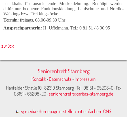
nastik­halts für ausreichende Muskel­dehnung. Benötigt werden
dafür nur bequeme Funktionskleidung, Lauf­schuhe und Nordic-
Walking- bzw. Trekking­stöcke.
Termin
:
freitags, 08.00-09.30 Uhr
Ansprechpartnerin:
H. Uffelmann, Tel.: 0 81 51 / 8 90 95
zurück
Seniorentreff Starnberg
Kontakt
•
Datenschutz
•
Impressum
Hanfelder Straße 10 · 82319 Starnberg · Tel. 08151 - 65208-0 · Fax
08151 - 65208-20 ·
seniorentreff@caritas-starnberg.de
eg media
·
Homepage erstellen mit einfachem CMS