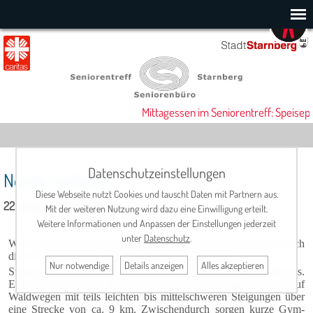
Mittagessen im Seniorentreff: Speisepl
Datenschutzeinstellungen
Nordic Walking
Diese Webseite nutzt Cookies und tauscht Daten mit Partnern aus.
22. August 2025, 08:00 Uhr
Mit der weiteren Nutzung wird dazu eine Einwilligung erteilt.
Weitere Informationen und Anpassen der Einstellungen jederzeit
unter
Datenschutz
.
Wie viele andere Gruppen des Seniorentreffs organisiert sich auch
diese Gruppe selbst – ganz ohne offiziellen Trainer.
Nur notwendige
Details anzeigen
Alles akzeptieren
Startpunkt ist der Riedener Weg auf Höhe des TSV-Sportplatzes.
Ein fester Rundweg führt nach einem kurzen Straßenabschnitt auf
Waldwegen mit teils leich­ten bis mittelschweren Steigungen über
eine Strecke von ca. 9 km. Zwischendurch sorgen kurze Gym­