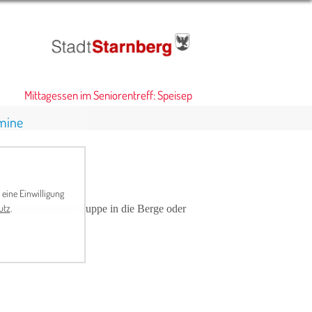
Mittagessen im Seniorentreff: Speiseplan
•
mine
 eine Einwilligung
utz
.
haften fährt die Gruppe in die Berge oder