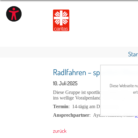
Star
Radlfahren – sportlich (Mo
10. Juli 2025
Diese Webseite nu
ert
Diese Gruppe ist sportlich ambitionierter 
ins wellige Voralpenland. Die Teilnahme set
Termin
:
14-tägig am Donnerstag
Ansprechpartner
:
Aydin Alizade, Mail:
a
zurück