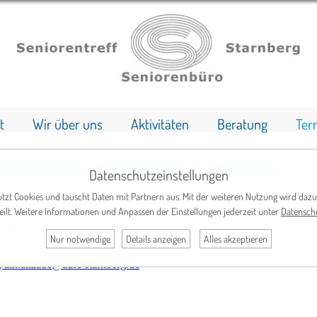
t
Wir über uns
Aktivitäten
Beratung
Ter
untain-Bike) in Kooperation mit dem ADFC
Datenschutzeinstellungen
tzt Cookies und tauscht Daten mit Partnern aus. Mit der weiteren Nutzung wird dazu
eilt. Weitere Informationen und Anpassen der Einstellungen jederzeit unter
Datensch
auf dem Mountainbike oder Mountain-E-Bike unterwegs. In Fahrgemeinsc
zt eine gewisse sportliche Fitness voraus.
Nur notwendige
Details anzeigen
Alles akzeptieren
ydin.alizade@adfc-starnberg.de