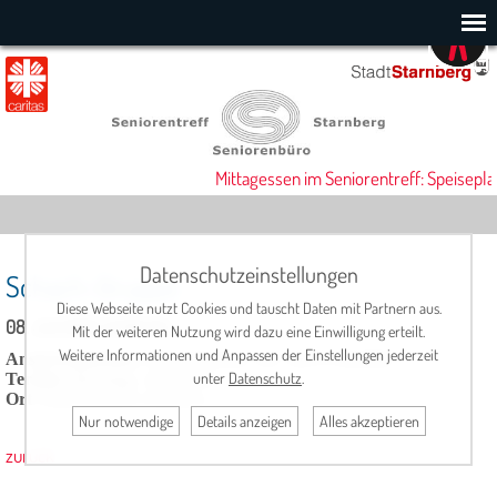
Mittagessen im Seniorentreff: Speisepla
Datenschutzeinstellungen
Schach-Gruppe
Diese Webseite nutzt Cookies und tauscht Daten mit Partnern aus.
08. Juli 2025, 14:00 Uhr
Mit der weiteren Nutzung wird dazu eine Einwilligung erteilt.
Weitere Informationen und Anpassen der Einstellungen jederzeit
Ansprechpartner:
Alfred Bichler, Tel.: 08157/604068
unter
Datenschutz
.
Termin
: dienstags, 14.00 Uhr
Ort
: Seniorentreff, Cafeteria
Nur notwendige
Details anzeigen
Alles akzeptieren
zurück