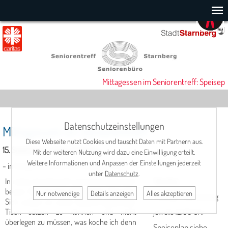
Mittagessen im Seniorentreff: Speisepl
Datenschutzeinstellungen
Mittagessen im Seniorentreff
Diese Webseite nutzt Cookies und tauscht Daten mit Partnern aus.
15. September 2025, 12:00 Uhr
Mit der weiteren Nutzung wird dazu eine Einwilligung erteilt.
Weitere Informationen und Anpassen der Einstellungen jederzeit
- in Kooperation mit der Metzgerei Scholler -
unter
Datenschutz
.
In netter Gesellschaft schmeckt es einfach
Termine:
besser. Dies ist eine altbekannte Tatsache.
Nur notwendige
Details anzeigen
Alles akzeptieren
Montag - Donnerstag
Sich zudem an einen liebevoll gedeckten
Tisch setzen zu können und nicht
jeweils 12.00 Uhr
überlegen zu müssen, was koche ich denn
Speiseplan siehe