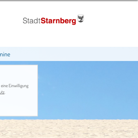
mine
 eine Einwilligung
utz
.