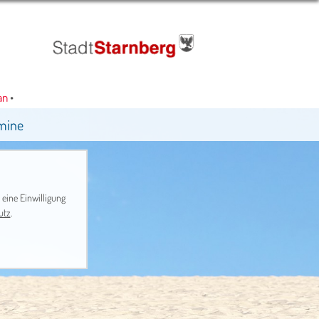
•
mine
 eine Einwilligung
utz
.