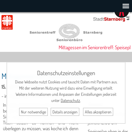
Mittagessen im Seniorentreff: Speisepl
Datenschutzeinstellungen
Mittagessen im Seniorentreff
Diese Webseite nutzt Cookies und tauscht Daten mit Partnern aus.
15. Juli 2026, 12:00 Uhr
Mit der weiteren Nutzung wird dazu eine Einwilligung erteilt.
Weitere Informationen und Anpassen der Einstellungen jederzeit
- in Kooperation mit der Metzgerei Scholler -
unter
Datenschutz
.
In netter Gesellschaft schmeckt es einfach
Termine:
besser. Dies ist eine altbekannte Tatsache.
Nur notwendige
Details anzeigen
Alles akzeptieren
Montag - Donnerstag
Sich zudem an einen liebevoll gedeckten
Tisch setzen zu können und nicht
jeweils 12.00 Uhr
überlegen zu müssen, was koche ich denn
Speiseplan oben in der