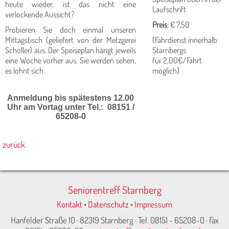
heute wieder, ist das nicht eine
Laufschrift
verlockende Aussicht?
Preis
: € 7,50
Probieren Sie doch einmal unseren
Mittagstisch (geliefert von der Metzgerei
(Fahrdienst innerhalb
Scholler) aus. Der Speiseplan hängt jeweils
Starnbergs
eine Woche vorher aus. Sie werden sehen,
für 2,00€/Fahrt
es lohnt sich.
möglich)
Anmeldung bis spätestens 12.00
Uhr am Vortag unter Tel.: 08151 /
65208-0
zurück
Seniorentreff Starnberg
Kontakt
•
Datenschutz
•
Impressum
Hanfelder Straße 10 · 82319 Starnberg · Tel. 08151 - 65208-0 · Fax