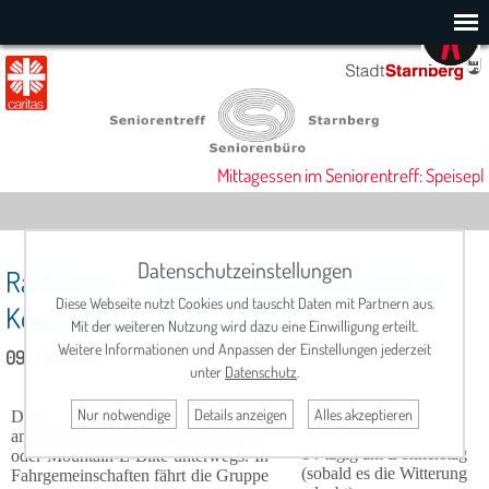
Mittagessen im Seniorentreff: Speisepl
Datenschutzeinstellungen
Radlfahren – sportlich (Mountain-Bike) in
Diese Webseite nutzt Cookies und tauscht Daten mit Partnern aus.
Kooperation mit dem ADFC
Mit der weiteren Nutzung wird dazu eine Einwilligung erteilt.
Weitere Informationen und Anpassen der Einstellungen jederzeit
09. Juli 2026
unter
Datenschutz
.
Nur notwendige
Details anzeigen
Alles akzeptieren
Diese Gruppe ist sportlich
Termin
:
ambitionierter auf dem Mountainbike
14-tägig am Donnerstag
oder Mountain-E-Bike unterwegs. In
(sobald es die Witterung
Fahrgemeinschaften fährt die Gruppe