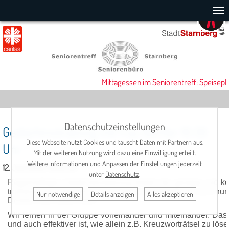
Mittagessen im Seniorentreff: Speisepl
Datenschutzeinstellungen
Gedächtnistraining mit Frau Bertler 10:30
Diese Webseite nutzt Cookies und tauscht Daten mit Partnern aus.
Uhr
Mit der weiteren Nutzung wird dazu eine Einwilligung erteilt.
Weitere Informationen und Anpassen der Einstellungen jederzeit
12. Juni 2026, 10:30 Uhr
unter
Datenschutz
.
Regelmäßiges Gedächtnistraining fördert die geistige und kö
trainieren wir spielerisch und ohne Leistungsdruck nicht nur
Nur notwendige
Details anzeigen
Alles akzeptieren
Denken und vieles mehr.
Wir lernen in der Gruppe voneinander und mitein­ander. Da
und auch effektiver ist, wie allein z.B. Kreuzworträtsel zu lös