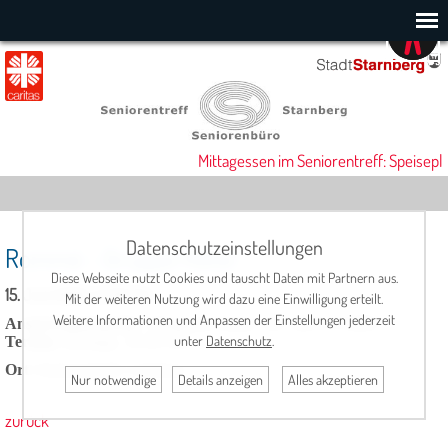
Mittagessen im Seniorentreff: Speisepl
Datenschutzeinstellungen
Rommé - Gruppe Hofer
Diese Webseite nutzt Cookies und tauscht Daten mit Partnern aus.
15. Juni 2026, 14:30 Uhr
Mit der weiteren Nutzung wird dazu eine Einwilligung erteilt.
Weitere Informationen und Anpassen der Einstellungen jederzeit
Ansprechpartnerin:
Margarete Hofer, Tel.: 08151/13699
unter
Datenschutz
.
Termin
: montags, 14.30 Uhr
Ort
: Seniorentreff, Cafeteria
Nur notwendige
Details anzeigen
Alles akzeptieren
zurück