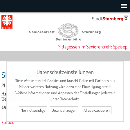
Mittagessen im Seniorentreff: Speisepl
Datenschutzeinstellungen
Skat-Gruppe Hümpfner
Diese Webseite nutzt Cookies und tauscht Daten mit Partnern aus.
21. Juli 2026, 17:00 Uhr
Mit der weiteren Nutzung wird dazu eine Einwilligung erteilt.
Weitere Informationen und Anpassen der Einstellungen jederzeit
Ansprechpartner:
Hans Hümpfner, Tel: 08151/15392
unter
Datenschutz
.
Termin
: dienstags, 17.00 Uhr
Ort
: Seniorentreff, Cafeteria
Nur notwendige
Details anzeigen
Alles akzeptieren
zurück