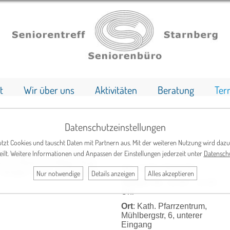
t
Wir über uns
Aktivitäten
Beratung
Ter
Datenschutzeinstellungen
tzt Cookies und tauscht Daten mit Partnern aus. Mit der weiteren Nutzung wird dazu
eilt. Weitere Informationen und Anpassen der Einstellungen jederzeit unter
Datensch
­lenkigkeit und Beweg­lich­
Leitung
: Eva Wilsing
n sicherer im Alltag. Grup­
Tel.: 0179 / 5013155
e bringen Spaß und Freude
Nur notwendige
Details anzeigen
Alles akzeptieren
Termin:
Mi., 10:00 – 11:00
Uhr
Ort
: Kath. Pfarrzentrum,
Mühlbergstr, 6, unterer
Eingang