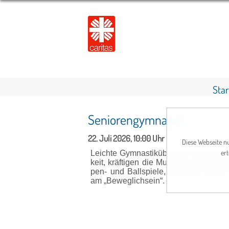
Star
Seniorengymnastik
22. Juli 2026, 10:00 Uhr
Diese Webseite nu
ert
Leichte Gymnastik­übun­gen för­dern Ge
keit, kräfti­gen die Muskeln und mache
pen- und Ballspiele, ein­fache Tänz
am „Beweglichsein“.