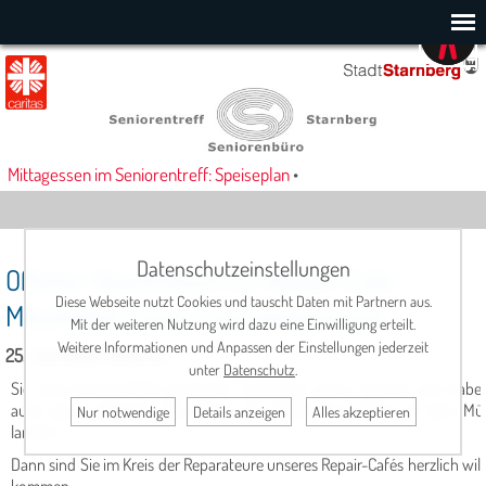
Mittagessen im Seniorentreff: Speiseplan
•
Datenschutzeinstellungen
Offener Stammtisch für Repair-Cafe
Diese Webseite nutzt Cookies und tauscht Daten mit Partnern aus.
Mitarbeiter/innen und Interessierte
Mit der weiteren Nutzung wird dazu eine Einwilligung erteilt.
Weitere Informationen und Anpassen der Einstellungen jederzeit
25. Juni 2026, 18:00 Uhr
unter
Datenschutz
.
Sie sind handwerklich geschickt, reparieren gerne Sachen und habe
auch etwas dagegen, dass Dinge, die defekt sind, gleich auf dem Mül
Nur notwendige
Details anzeigen
Alles akzeptieren
landen?
Dann sind Sie im Kreis der Reparateure unseres Repair-Cafés herzlich will