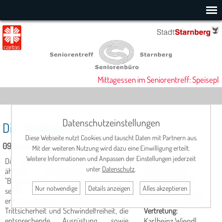
Mittagessen im Seniorentreff: Speisepla
Datenschutzeinstellungen
Die "Gipfelstürmer"
Diese Webseite nutzt Cookies und tauscht Daten mit Partnern aus.
09. Juni 2026
Mit der weiteren Nutzung wird dazu eine Einwilligung erteilt.
Weitere Informationen und Anpassen der Einstellungen jederzeit
Die "Gipfelstürmer" machen zum Teil
Termin
:
unter
Datenschutz
.
ähnliche Wanderungen wie die
jeden Dienstag
"Bergwanderer", oft aber anstrengendere,
Ansprechpartner
:
Nur notwendige
Details anzeigen
Alles akzeptieren
selten über 1.000 Höhenmeter. Eine
Andreas Kretschmar,
entsprechende sport­liche Fit­ness,
Tel. 0 81 58 / 9242111
Trittsicherheit und Schwindelfreiheit, die
Vertretung:
entsprechen­de Aus­rüs­tung, sowie
Karlheinz Wiendl