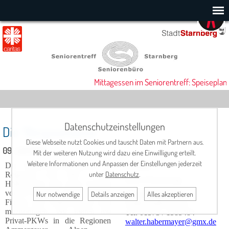
Mittagessen im Seniorentreff: Speiseplan
Datenschutzeinstellungen
Die "Bergwanderer"
Diese Webseite nutzt Cookies und tauscht Daten mit Partnern aus.
09. Juli 2026
Mit der weiteren Nutzung wird dazu eine Einwilligung erteilt.
Weitere Informationen und Anpassen der Einstellungen jederzeit
Die Bergwanderer gehen in
Termin
:
unter
Datenschutz
.
Regionen von 500 - 900
jeden Donnerstag
Höhenmeter und einer Gehzeit
von 4-5 Stunden. Entsprechende
Nur notwendige
Details anzeigen
Alles akzeptieren
Ansprechpartner:
Fitness und Trittsicherheit sind
Walter Habermayer
mitzubringen. Wir fahren mit
Tel: 01573 / 1585484
Privat-PKWs in die Regionen
walter.habermayer@gmx.de