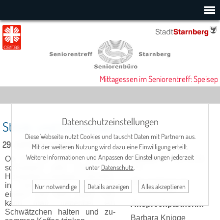
Mittagessen im Seniorentreff: Speisepl
Datenschutzeinstellungen
Strick- und Handarbeitskreis
Diese Webseite nutzt Cookies und tauscht Daten mit Partnern aus.
29. Juli 2026, 13:30 Uhr
Mit der weiteren Nutzung wird dazu eine Einwilligung erteilt.
Weitere Informationen und Anpassen der Einstellungen jederzeit
Ob Sie nun sticken, stricken,
Termin
: Mi., ab 13.30
unter
Datenschutz
.
schnei­dern oder sonst eine
Uhr
Hand­arbeit erle­digen möch­ten,
Ort:
Cafeteria im
in Gemein­schaft macht es
Nur notwendige
Details anzeigen
Alles akzeptieren
Seniorentreff
einfach viel mehr Spaß. Hier
kann man nebenbei ein
Ansprechpartnerin:
Schwätz­chen halten und zu­
Barbara Knigge