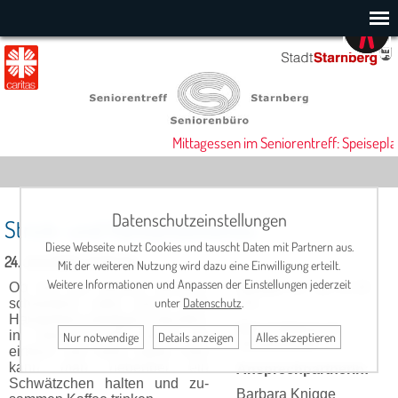
Mittagessen im Seniorentreff: Speisepla
Datenschutzeinstellungen
Strick- und Handarbeitskreis
Diese Webseite nutzt Cookies und tauscht Daten mit Partnern aus.
24. Juni 2026, 13:30 Uhr
Mit der weiteren Nutzung wird dazu eine Einwilligung erteilt.
Weitere Informationen und Anpassen der Einstellungen jederzeit
Ob Sie nun sticken, stricken,
Termin
: Mi., ab 13.30
unter
Datenschutz
.
schnei­dern oder sonst eine
Uhr
Hand­arbeit erle­digen möch­ten,
Ort:
Cafeteria im
in Gemein­schaft macht es
Nur notwendige
Details anzeigen
Alles akzeptieren
Seniorentreff
einfach viel mehr Spaß. Hier
kann man nebenbei ein
Ansprechpartnerin:
Schwätz­chen halten und zu­
Barbara Knigge