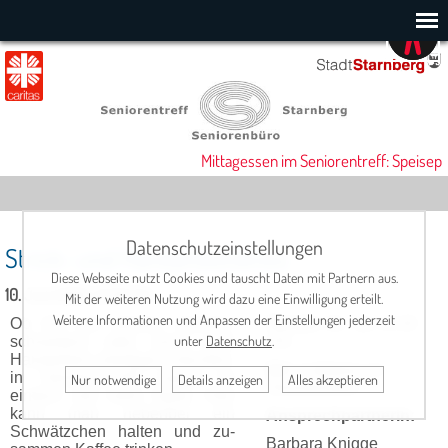
Mittagessen im Seniorentreff: Speisepl
Datenschutzeinstellungen
Strick- und Handarbeitskreis
Diese Webseite nutzt Cookies und tauscht Daten mit Partnern aus.
10. Juni 2026, 13:30 Uhr
Mit der weiteren Nutzung wird dazu eine Einwilligung erteilt.
Weitere Informationen und Anpassen der Einstellungen jederzeit
Ob Sie nun sticken, stricken,
Termin
: Mi., ab 13.30
unter
Datenschutz
.
schnei­dern oder sonst eine
Uhr
Hand­arbeit erle­digen möch­ten,
Ort:
Cafeteria im
in Gemein­schaft macht es
Nur notwendige
Details anzeigen
Alles akzeptieren
Seniorentreff
einfach viel mehr Spaß. Hier
kann man nebenbei ein
Ansprechpartnerin:
Schwätz­chen halten und zu­
Barbara Knigge