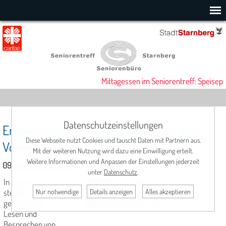
Mittagessen im Seniorentreff: Speisepl
Datenschutzeinstellungen
Englisch mit Frau Frost (mittlere bis gute
Diese Webseite nutzt Cookies und tauscht Daten mit Partnern aus.
Vorkenntnisse - B1/B2)
Mit der weiteren Nutzung wird dazu eine Einwilligung erteilt.
Weitere Informationen und Anpassen der Einstellungen jederzeit
09. Juli 2026, 10:00 Uhr
unter
Datenschutz
.
In dieser Gruppe
Leitung:
Dianne Frost
Nur notwendige
Details anzeigen
Alles akzeptieren
stehen das
Termin:
Do., 10.00 – 11.30 Uhr
gemeinsame
Ort:
Seniorentreff, 1. OG
Lesen und
Besprechen von