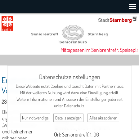
Mittagessen im Seniorentreff: Speisepla
Datenschutzeinstellungen
Englisch mit Frau Frost (geringe
Diese Webseite nutzt Cookies und tauscht Daten mit Partnern aus.
Vorkenntnisse - A2)
Mit der weiteren Nutzung wird dazu eine Einwilligung erteilt.
Weitere Informationen und Anpassen der Einstellungen jederzeit
23. Juli 2026, 15:00 Uhr
unter
Datenschutz
.
Diese Gruppe
Nur notwendige
Details anzeigen
Alles akzeptieren
eignet sich für
Leitung
: Dianne Frost
„Wiedereinsteiger“
Termin:
Do., 15.00 – 16.30 Uhr
und Teilnehmer
Ort:
Seniorentreff, 1. OG
mit geringen