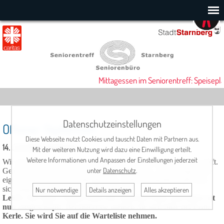
Mittagessen im Seniorentreff: Speisepla
Datenschutzeinstellungen
Offener Töpfertreff
Diese Webseite nutzt Cookies und tauscht Daten mit Partnern aus.
14. Juli 2026, 09:00 Uhr
Mit der weiteren Nutzung wird dazu eine Einwilligung erteilt.
Weitere Informationen und Anpassen der Einstellungen jederzeit
Wir sind ein offener Kreis, der sich zum gemeinsamen Töpfern trifft.
unter
Datenschutz
.
Gearbeitet wird ohne Anleitung eines Dozenten. Jeder bringt seine
eigenen Ideen und Vorstellungen ein. Selbstverständlich gibt man
sich gegenseitig Tipps und Hilfestellungen.
Nur notwendige
Details anzeigen
Alles akzeptieren
Leider hat unser Töpferraum nur begrenzt Platz und dieser ist
nun ausgeschöpft. Bei Interesse melden Sie sich bitte bei Frau
Kerle. Sie wird Sie auf die Warteliste nehmen.