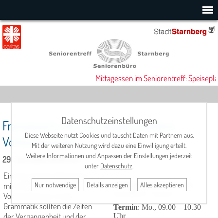
Mittagessen im Seniorentreff: Speisepla
Datenschutzeinstellungen
Französisch mit Frau Galata (mittlere
Diese Webseite nutzt Cookies und tauscht Daten mit Partnern aus.
Vorkenntnisse)
Mit der weiteren Nutzung wird dazu eine Einwilligung erteilt.
Weitere Informationen und Anpassen der Einstellungen jederzeit
29. Juni 2026, 09:00 Uhr
unter
Datenschutz
.
Eine Gruppe für Teilnehmer
Nur notwendige
Details anzeigen
Alles akzeptieren
mit mittleren
Leitung
: Angelika Galata
Tel. 08151 / 14350
Vorkenntnissen. In der
Grammatik sollten die Zeiten
Termin
: Mo., 09.00 – 10.30
der Vergangenheit und der
Uhr