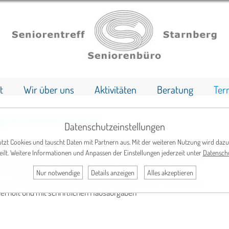
t
Wir über uns
Aktivitäten
Beratung
Ter
 (gute Vorkenntnisse)
Datenschutzeinstellungen
tzt Cookies und tauscht Daten mit Partnern aus. Mit der weiteren Nutzung wird dazu
eilt. Weitere Informationen und Anpassen der Einstellungen jederzeit unter
Datensch
t guten Kenntnissen, die schon einmal einen Lernzyklus mit der
r arbeiten ohne Lehrbuch. Der Schwerpunkt liegt auf der
Nur notwendige
Details anzeigen
Alles akzeptieren
s Literatur und Presse. Auf der Grundlage dieser Texte werden
rholt und mit schriftlichen Hausaufgaben