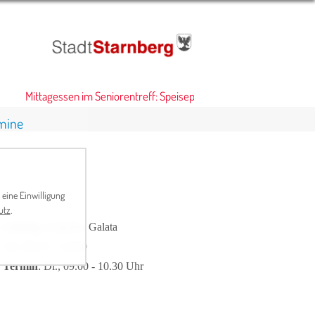
Mittagessen im Seniorentreff: Speiseplan
•
mine
 eine Einwilligung
utz
.
Leitung
: Angelika Galata
Tel. 08151 / 14350
Termin
: Di., 09.00 - 10.30 Uhr