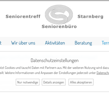
t
Wir über uns
Aktivitäten
Beratung
Ter
nn (einfache bis mittlere Vorkenntnisse)
Datenschutzeinstellungen
tzt Cookies und tauscht Daten mit Partnern aus. Mit der weiteren Nutzung wird dazu
eilt. Weitere Informationen und Anpassen der Einstellungen jederzeit unter
Datensch
iner fröhlichen Gruppe. Wir lassen uns viel Zeit zum Üben und
Nur notwendige
Details anzeigen
Alles akzeptieren
asy English A2.2 .