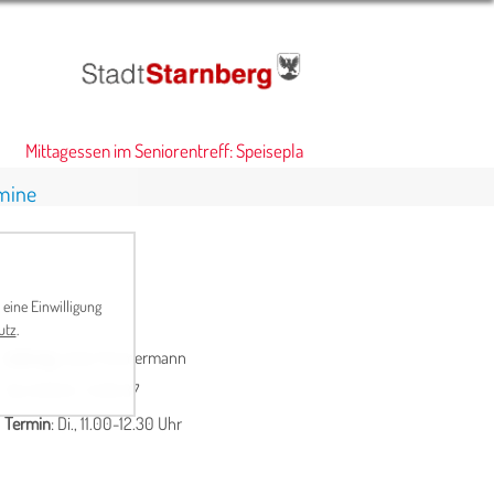
Mittagessen im Seniorentreff: Speiseplan
•
mine
 eine Einwilligung
utz
.
Leitung
: Julia Timmermann
Tel. 0 81 51 / 5 05 37
Termin
: Di., 11.00-12.30 Uhr