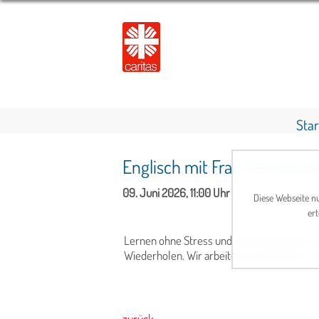
Star
Englisch mit Frau Timmerma
09. Juni 2026, 11:00 Uhr
Diese Webseite nu
ert
Lernen ohne Stress und Leistungsdruck in e
Wiederholen. Wir arbeiten mit dem Buch „E
zurück