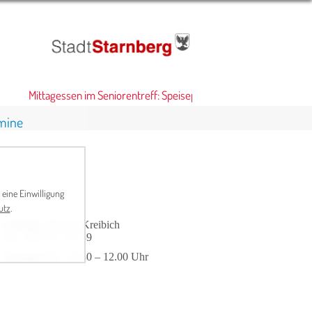
Mittagessen im Seniorentreff: Speiseplan
•
mine
 eine Einwilligung
utz
.
Leitung
: Herbert Kreibich
Tel. 0 81 51 / 67 39
Termin
: Mo., 10.30 – 12.00 Uhr