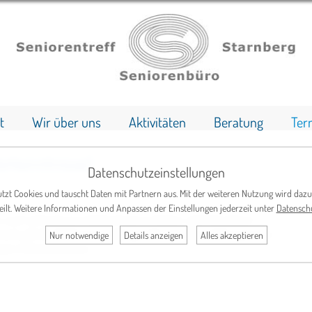
t
Wir über uns
Aktivitäten
Beratung
Ter
orkenntnisse)
Datenschutzeinstellungen
tzt Cookies und tauscht Daten mit Partnern aus. Mit der weiteren Nutzung wird dazu
eilt. Weitere Informationen und Anpassen der Einstellungen jederzeit unter
Datensch
auch anhand von mittelschweren Texten, steht bei dieser
erk gilt der Fehlervermeidung in Grammatik und Aussprache.
Nur notwendige
Details anzeigen
Alles akzeptieren
guten Vorkenntnissen.