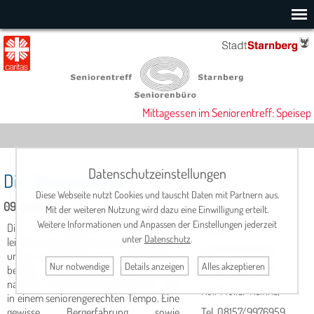
Mittagessen im Seniorentreff: Speisepl
Datenschutzeinstellungen
Die "Almwanderer"
Diese Webseite nutzt Cookies und tauscht Daten mit Partnern aus.
09. Juli 2026
Mit der weiteren Nutzung wird dazu eine Einwilligung erteilt.
Weitere Informationen und Anpassen der Einstellungen jederzeit
Die "Almwanderer" unternehmen
Termin
:
unter
Datenschutz
.
leichtere bis mittelschwere Berg­wander­
jeden Donnerstag
ungen bis 600 Höhenmeter. Die Gehzeit
Nur notwendige
Details anzeigen
Alles akzeptieren
be­trägt durchschnittlich 4 Stun­den,
Ansprechpartner:
natürlich unterbrochen von Pausen, und
Rolf Müller-Reinke,
in einem seniorengerechten Tempo. Eine
gewisse Bergerfahrung sowie
Tel. 08157/9976959