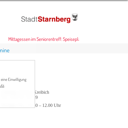
Mittagessen im Seniorentreff: Speiseplan
•
mine
 eine Einwilligung
utz
.
Leitung
: Herbert Kreibich
Tel. 0 81 51 / 67 39
Termin
: Mo., 10.30 – 12.00 Uhr