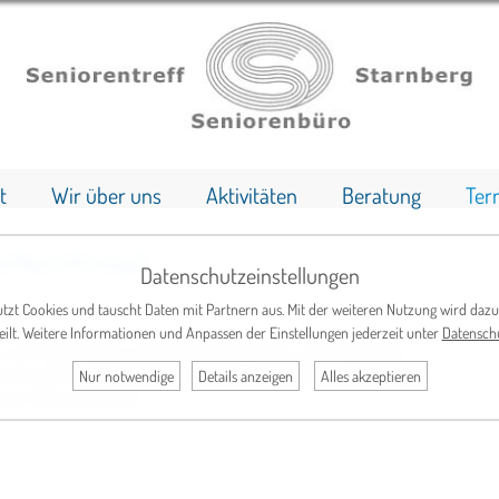
t
Wir über uns
Aktivitäten
Beratung
Ter
orkenntnisse)
Datenschutzeinstellungen
tzt Cookies und tauscht Daten mit Partnern aus. Mit der weiteren Nutzung wird dazu
eilt. Weitere Informationen und Anpassen der Einstellungen jederzeit unter
Datensch
auch anhand von mittelschweren Texten, steht bei dieser
erk gilt der Fehlervermeidung in Grammatik und Aussprache.
Nur notwendige
Details anzeigen
Alles akzeptieren
guten Vorkenntnissen.