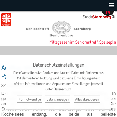
Mittagessen im Seniorentreff: Speiseplan
Datenschutzeinstellungen
Ausflug: Windbeutelalm Garmisch-
Diese Webseite nutzt Cookies und tauscht Daten mit Partnern aus.
Partenkirchen
Mit der weiteren Nutzung wird dazu eine Einwilligung erteilt.
Weitere Informationen und Anpassen der Einstellungen jederzeit
22. Juli 2026, 12:30 Uhr
unter
Datenschutz
.
Die Abfahrt erfolgt um 12:30 Uhr ab Starnberg. In
gemütlicher Fahrt geht es über die Autobahn A95, vorbei
Nur notwendige
Details anzeigen
Alles akzeptieren
an der idyllischen Kulisse des Alpenvorlandes. Die
Strecke führt unweit des Starnberger Sees und des
Kochelsees entlang, die beide als beliebte