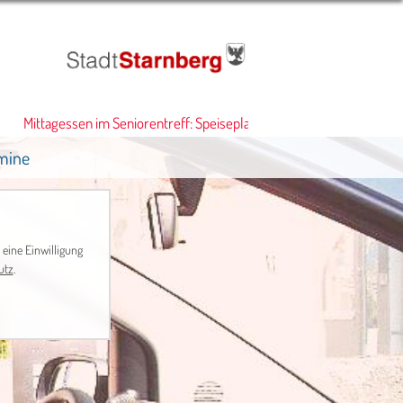
Mittagessen im Seniorentreff: Speiseplan
•
mine
 eine Einwilligung
utz
.