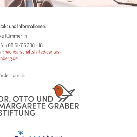
takt und Informationen:
ke Kümmerlin
efon 08151/65 208 - 18
il:
nachbarschaftshilfe
@caritas-
rnberg.de
ördert durch: