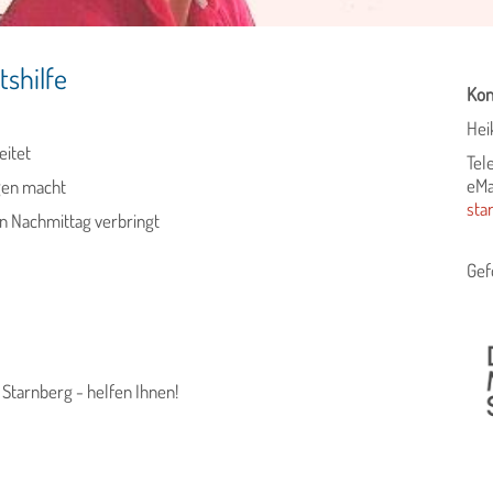
shilfe
Kon
Hei
eitet
Tel
eMa
ngen macht
sta
n Nachmittag verbringt
Gef
Starnberg - helfen Ihnen!