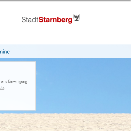
mine
 eine Einwilligung
utz
.