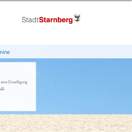
mine
 eine Einwilligung
utz
.