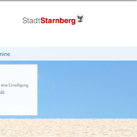
mine
 eine Einwilligung
utz
.