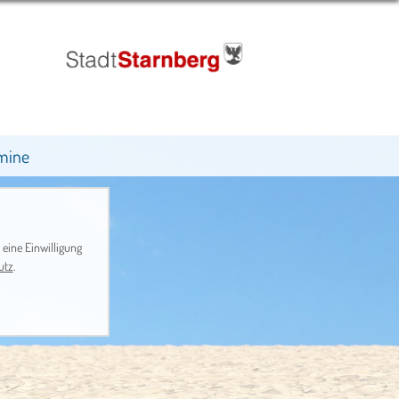
mine
 eine Einwilligung
utz
.