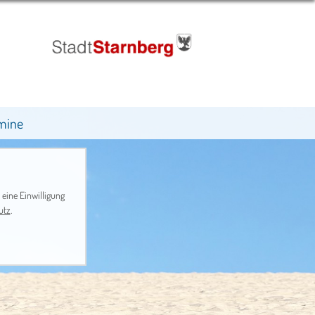
mine
 eine Einwilligung
utz
.