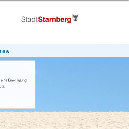
mine
 eine Einwilligung
utz
.