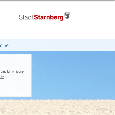
mine
 eine Einwilligung
utz
.