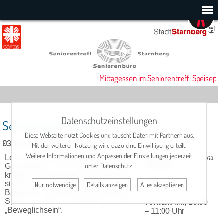
Mittagessen im Seniorentreff: Speisepl
Datenschutzeinstellungen
Seniorengymnastik
Diese Webseite nutzt Cookies und tauscht Daten mit Partnern aus.
03. Dezember 2025, 10:00 Uhr
Mit der weiteren Nutzung wird dazu eine Einwilligung erteilt.
Weitere Informationen und Anpassen der Einstellungen jederzeit
Leichte Gymnastik­übun­gen för­dern
Leitung
: Eva
unter
Datenschutz
.
Ge­lenkigkeit und Beweg­lich­keit,
Wilsing
kräfti­gen die Muskeln und machen
Tel.: 0179 /
sicherer im Alltag. Grup­pen- und
Nur notwendige
Details anzeigen
Alles akzeptieren
5013155
Ballspiele, ein­fache Tänze bringen
Spaß und Freude am
Termin:
Mi., 10:00
„Beweglichsein“.
– 11:00 Uhr