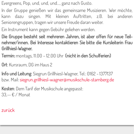
Evergreens, Pop, und, und, und..., ganz nach Gusto.
In der Gruppe genießen wir das gemeinsame Musizieren. Wer möchte,
kann da­zu singen. Mit kleinen Auftritten, z.B. bei anderen
Seniorengruppen, tragen wir unsere Freude daran weiter.
Ein Instrument kann gegen Gebühr geliehen werden.
Die Gruppe besteht seit mehreren Jahren, ist aber offen für neue Teil­
nehmer/innen. Bei Interesse kontaktieren Sie bitte die Kursleiterin Frau
Grillhiesl-Wagner.
Termin:
montags, 11.00 – 12.00 Uhr
(nicht in den Schulferien)
Ort
:
Kursraum, DG im Haus 2
Info und Leitung
:
Siegrun Grillhiesl-Wagner, Tel.: 0162 - 1377137
bzw. Mail:
siegrun.grillhiesl-wagner@musikschule-starnberg.de
Kosten
:
Dem Tarif der Musikschule angepasst:
33,-- € / Monat
zurück