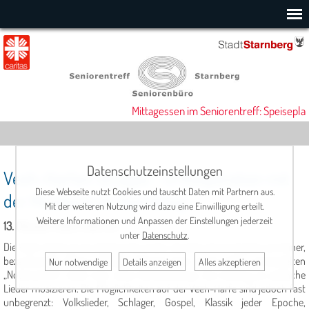
Mittagessen im Seniorentreff: Speiseplan
Datenschutzeinstellungen
Veeh-Harfen-Gruppe – in Kooperation mit
Diese Webseite nutzt Cookies und tauscht Daten mit Partnern aus.
der Musikschule Starnberg –
Mit der weiteren Nutzung wird dazu eine Einwilligung erteilt.
Weitere Informationen und Anpassen der Einstellungen jederzeit
13. Oktober 2025, 11:00 Uhr
unter
Datenschutz
.
Die Veeh-Harfe ist ein Saiteninstrument, bei dem durch Zupfen ein feiner,
bezaubernder Klang entsteht. Anhand einer eigens dafür entwickelten
Nur notwendige
Details anzeigen
Alles akzeptieren
„Noten­schrift“ kann man ohne Vorkenntnisse von Anfang an einfache
Lieder musi­zieren. Die Möglichkeiten auf der Veeh-Harfe sind jedoch fast
unbegrenzt: Volkslieder, Schlager, Gospel, Klassik jeder Epoche,