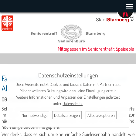
Mittagessen im Seniorentreff: Speiseplan
Datenschutzeinstellungen
Faszination Modelleisenbahn für Jung und
Diese Webseite nutzt Cookies und tauscht Daten mit Partnern aus.
Alt
Mit der weiteren Nutzung wird dazu eine Einwilligung erteilt.
Weitere Informationen und Anpassen der Einstellungen jederzeit
06. Dezember 2025
unter
Datenschutz
.
Schon seit längerem bastelt die IG-Modelleisenbahn des Seniorentreffs
im Stillen an ihrer eigenen Modelleisenbahn-Anlage. Damit diese zur
Nur notwendige
Details anzeigen
Alles akzeptieren
nächsten Ausstellung der Öffentlichkeit vorgestellt werden kann, sind
noch einige Bautermine geplant.
Wer denkt, dass es sich um eine einfache Spieleisenbahn handelt, wie