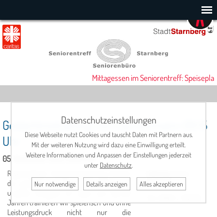
Mittagessen im Seniorentreff: Speiseplan
Datenschutzeinstellungen
Gedächtnistraining mit Frau Hofmann 09:15
Diese Webseite nutzt Cookies und tauscht Daten mit Partnern aus.
Uhr
Mit der weiteren Nutzung wird dazu eine Einwilligung erteilt.
Weitere Informationen und Anpassen der Einstellungen jederzeit
05. Dezember 2025, 09:15 Uhr
unter
Datenschutz
.
Regelmäßiges Gedächtnistraining fördert
Leitung:
Dorina
die geistige und körperliche Fitness. In
Hofmann
Nur notwendige
Details anzeigen
Alles akzeptieren
unseren Gruppen im Alter von 60-90
Tel.: 08151 / 50925
Jahren trainieren wir spielerisch und ohne
Leistungsdruck nicht nur die