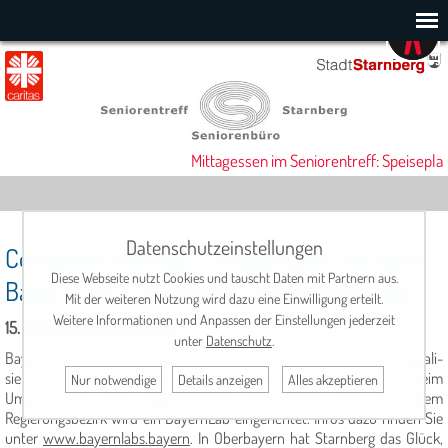
Mittagessen im Seniorentreff: Speiseplan
Datenschutzeinstellungen
Computer-Vortrag in Kooperation mit dem
Diese Webseite nutzt Cookies und tauscht Daten mit Partnern aus.
BayernLab in Starnberg (mit Anmeldung)
Mit der weiteren Nutzung wird dazu eine Einwilligung erteilt.
Weitere Informationen und Anpassen der Einstellungen jederzeit
15. Oktober 2025, 13:00 Uhr
unter
Datenschutz
.
BayernLab ist eine Initiative der Bayerischen Staatsregierung, die Digitali­
sierung erlebbar machen möchte und die die Bürger/innen beim
Nur notwendige
Details anzeigen
Alles akzeptieren
Umgang mit der Digitalisierung unterstützen soll. In jedem
Regierungsbezirk wird ein BayernLab eingerichtet. Infos dazu finden Sie
unter
www.bayernlabs.bayern
. In Oberbayern hat Starnberg das Glück,